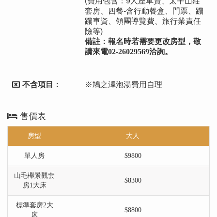
(費用包含：9人座車資、太平山莊
套房、四餐-含行動餐盒、門票、蹦
蹦車資、領團導覽費、旅行業責任
險等)
備註：報名時若需要更改房型，敬
請來電02-26029569洽詢。
不含項目：
※鳩之澤泡湯費用自理
售價表
房型
大人
單人房
$9800
山毛櫸景觀套
$8300
房1大床
標準套房2大
$8800
床