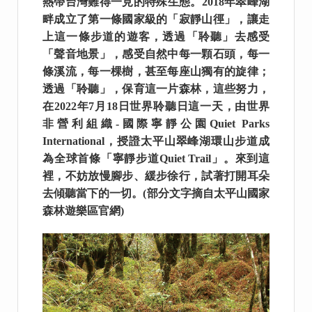
熱帶台灣難得一見的特殊生態。2018年翠峰湖
畔成立了第一條國家級的「寂靜山徑」，讓走
上這一條步道的遊客，透過「聆聽」去感受
「聲音地景」，感受自然中每一顆石頭，每一
條溪流，每一棵樹，甚至每座山獨有的旋律；
透過「聆聽」，保育這一片森林，這些努力，
在2022年7月18日世界聆聽日這一天，由世界
非營利組織-國際寧靜公園Quiet Parks
International，授證太平山翠峰湖環山步道成
為全球首條「寧靜步道Quiet Trail」。來到這
裡，不妨放慢腳步、緩步徐行，試著打開耳朵
去傾聽當下的一切。(部分文字摘自太平山國家
森林遊樂區官網)