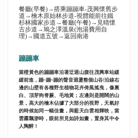
餐廳(早餐)→搭乘蹦蹦車-茂興懷舊步
道→檜木原始林步道-視體能前往鐵
杉林國家步道→
餐廳(午餐)→見晴懷
古步道→
鳩之澤溫泉(泡湯費用自
理)→國道五號→返回南港
蹦蹦車
當橙黃色的蹦蹦車沿著迂迴山腹往茂興車站緩
緩前進，蹦~蹦~蹦的聲音迴盪整個山谷!沿線右
邊的山壁有各種野生植物花卉倚風搖曳，像裏
白、頂芽狗脊蕨、毛地黃；左邊則是開闊的山
景，高大的檜木佔據了大部分的視野，天氣好
的時候如同一幅佳畫，與藍天白雲相輝映，當
雲霧飄渺時，眼前所見如詩如畫，置身其中令
人陶醉！