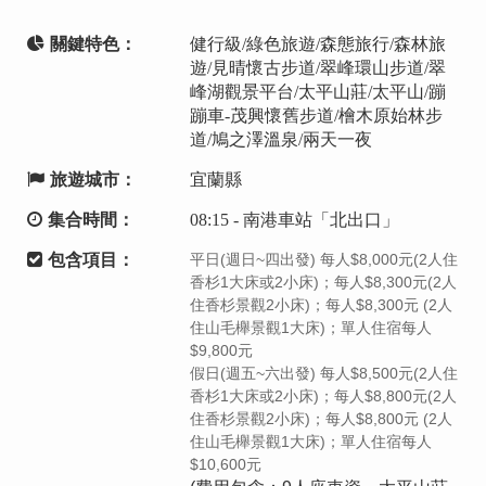
關鍵特色：
健行級/綠色旅遊/森態旅行/森林旅
遊/見晴懷古步道/翠峰環山步道/翠
峰湖觀景平台/太平山莊/太平山/蹦
蹦車-茂興懷舊步道/檜木原始林步
道/鳩之澤溫泉/兩天一夜
旅遊城市：
宜蘭縣
集合時間：
08:15 - 南港車站「北出口」
包含項目：
平日(週日~四出發) 每人$8,000元(2人住
香杉1大床或2小床)；每人$8,300元(2人
住香杉景觀2小床)；每人$8,300元 (2人
住山毛櫸景觀1大床)；單人住宿每人
$9,800元
假日(週五~六出發) 每人$8,500元(2人住
香杉1大床或2小床)；每人$8,800元(2人
住香杉景觀2小床)；每人$8,800元 (2人
住山毛櫸景觀1大床)；單人住宿每人
$10,600元