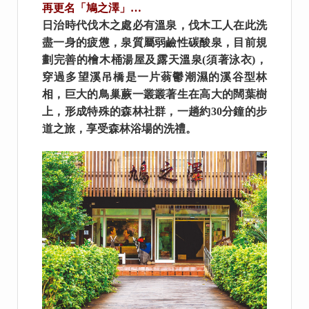
再更名「鳩之澤」…
日治時代伐木之處必有溫泉，伐木工人在此洗
盡一身的疲憊，泉質屬弱鹼性碳酸泉，目前規
劃完善的檜木桶湯屋及露天溫泉(須著泳衣)，
穿過多望溪吊橋是一片蓊鬱潮濕的溪谷型林
相，巨大的鳥巢蕨一叢叢著生在高大的闊葉樹
上，形成特殊的森林社群，一趟約30分鐘的步
道之旅，享受森林浴場的洗禮。