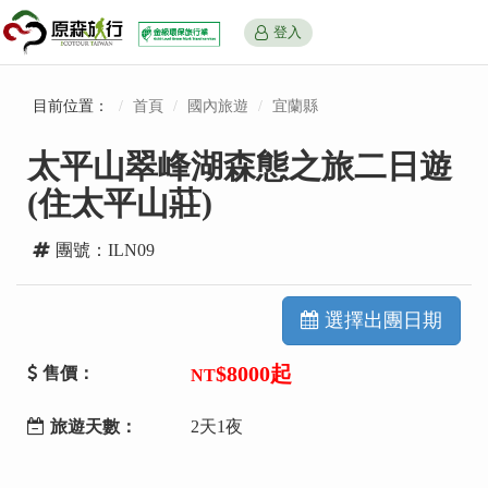
登入
目前位置：
首頁
國內旅遊
宜蘭縣
太平山翠峰湖森態之旅二日遊
(住太平山莊)
團號：ILN09
選擇出團日期
$8000起
售價：
NT
旅遊天數：
2天1夜