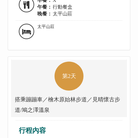
早餐：
X
午餐：
行動餐盒
晚餐：
太平山莊
太平山莊
第2天
搭乘蹦蹦車／檜木原始林步道／見晴懷古步
道/鳩之澤溫泉
行程內容