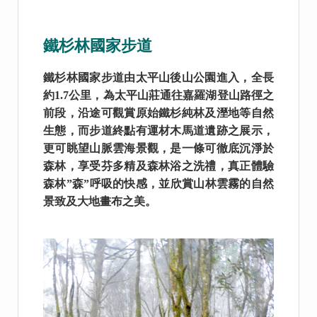
鐵杉林國家步道
鐵杉林國家步道由太平山後山公園進入，全長
約1.7公里，為太平山莊通往嘉羅湖登山路徑之
前段，沿途可觀賞原始鐵杉純林及溼地等自然
生態，而步道終點有運材木馬道遺跡之展示，
更可眺望山脈雲海景觀，是一條可徹底沉淨於
森林，享受芬多精及森林浴之洗禮，真正體驗
森林”森”呼吸的快感，並欣賞山林雲霧的自然
景致及大地畫布之美。