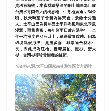
貴稀有植物，本森林遊樂區的銅山地區為目前
台灣水青岡最大的棲息地，生育地廣達1,154公
頃，秋天時葉子會變為鮮黃色，景緻十分迷
人。太平山因為長年受太平洋海風和東北季風
浸潤，雨量豐富，每年降雨日數超過半年，全
年平均濕度在85%以上，總是霧雨繚繞。因為
環境氣候涼爽、潮濕多雨，非常適合林木生
長，因此成為紅檜、臺灣扁柏、鐵杉、巒大
杉、台灣杉等珍貴樹種的搖籃。
※資料來源:太平山國家森林遊樂區官方網站