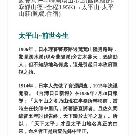
動餐盒)
─
翠峰湖環山步道
(
國家級的
-
寂靜山徑
~
全程
3.95K)→
太平山
-
太平
山莊
(
晚餐
.
住宿
)
太平山~前世今生
1906年，日本理蕃警察路過梵梵山隘勇路時，
驚見濁水溪(現今蘭陽溪)旁古木參天，碧綠動
人，但不知該地為何處，這是引起日本政府重
視之始。
1914年，日本人先做了資源調查，1915年決議
開發。《台灣日日新報》在1936年7月28日報
導：「太平山之名乃由現在事務所轉移前，當
時主任技師中里氏，將蕃語直譯者。且佐久間
總督五年討伐告終，天下歸於太平之意」。所
以，「天下太平」才是太平山地名真正的由
來，命名者正是踏查先鋒中里正。