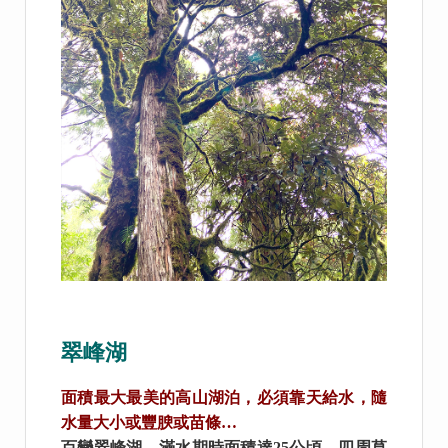
翠峰湖
面積最大最美的高山湖泊，必須靠天給水，隨
水量大小或豐腴或苗條…
百變翠峰湖，滿水期時面積達25公頃，四周草