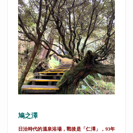
鳩之澤
日治時代的溫泉浴場，戰後是「仁澤」，93年