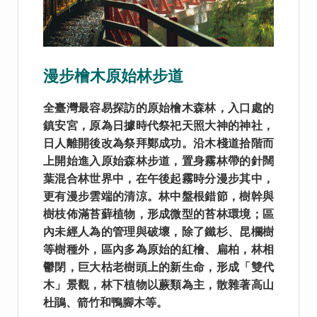
漫步檜木原始林步道
全臺灣最容易探訪的原始檜木森林，入口處的
鎮安宮，原為日據時代祭祀天照大神的神社，
日人離開後改為祭拜鄭成功。沿木棧道拾階而
上開始進入原始森林步道，置身霧林帶的針闊
葉混合林世界中，在午後起霧時分漫步其中，
更有漫步雲端的清涼。林中盤根錯節，樹幹與
樹枝佈滿苔蘚植物，形成微型的苔林環境；區
內未經人為的管理與破壞，除了鐵杉、昆欄樹
等樹種外，區內多為原始的紅檜、扁柏，林相
鬱閉，巨大枯老樹頭上的新生命，形成「雙代
木」景觀，林下植物以蕨類為主，散雜著高山
杜鵑、箭竹和鴨腳木等。