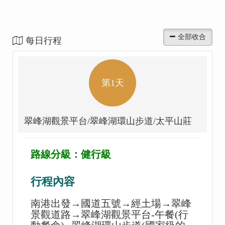
每日行程
第1天
翠峰湖觀景平台/翠峰湖環山步道/太平山莊
路線分級：健行級
行程內容
南港出發
→
國道五號
→
經土場
→
翠峰
景觀道路
→
翠峰湖觀景平台-午餐(行