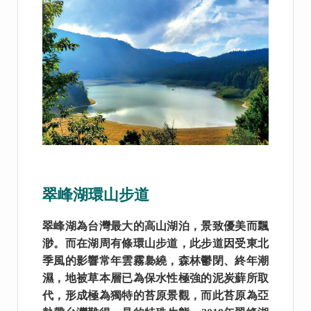
翠峰湖環山步道
翠峰湖為台灣最大的高山湖泊，景致優美而飄
渺。而在湖周有條環山步道，此步道因受東北
季風的影響常年雲霧裊繞，森林鬱閉、終年潮
濕，地被草本層已為保水性極強的泥炭蘚所取
代，形成極為獨特的苔原景觀，而此苔原為亞