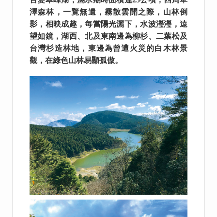
澤森林，一覽無遺，霧散雲開之際，山林倒
影，相映成趣，每當陽光灑下，水波瀅瀅，遠
望如鏡，湖西、北及東南邊為柳杉、二葉松及
台灣杉造林地，東邊為曾遭火災的白木林景
觀，在綠色山林易顯孤傲。