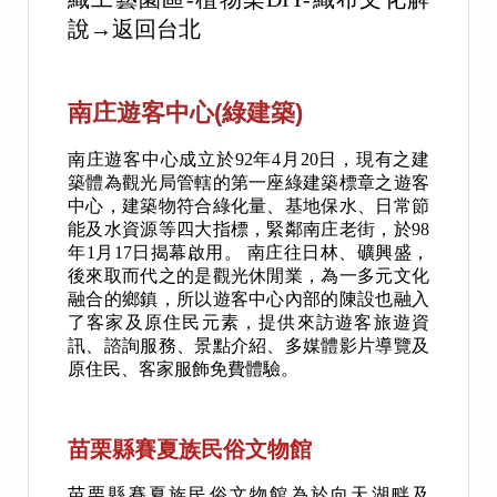
說→返回台北
南庄遊客中心(綠建築)
南庄遊客中心成立於
92
年
4
月
20
日，現有之建
築體為觀光局管轄的第一座綠建築標章之遊客
中心，建築物符合綠化量、基地保水、日常節
能及水資源等四大指標，緊鄰南庄老街，於
98
年
1
月
17
日揭幕啟用。 南庄往日林、礦興盛，
後來取而代之的是觀光休閒業，為一多元文化
融合的鄉鎮，所以遊客中心內部的陳設也融入
了客家及原住民元素，提供來訪遊客旅遊資
訊、諮詢服務、景點介紹、多媒體影片導覽及
原住民、客家服飾免費體驗。
苗栗縣賽夏族民俗文物館
苗
栗縣賽夏族民俗文物館為於向天湖畔及