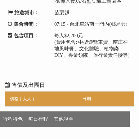
湖/櫸木食坊/石壁染織工藝園區
旅遊城市：
苗栗縣
集合時間：
07:15 - 台北車站南一門內(郵局旁)
包含項目：
每人$2,200元
(費用包含: 中型遊覽車資、南庄在
地風味餐、文化體驗、植物染
DIY、專業領隊、旅行業責任險等)
售價及出團日
價格 ( 大人 )
日期
行程特色
每日行程
其他說明