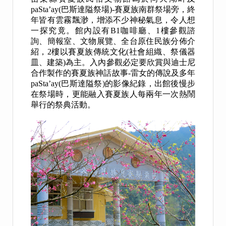
paSta’ay(
巴斯達隘祭場
)-
賽夏族南群祭場旁，終
年皆有雲霧飄渺，增添不少神秘氣息，令人想
一探究竟。館內設有
B1
咖啡廳、
1
樓參觀諮
詢、簡報室、文物展覽、全台原住民族分佈介
紹，
2
樓以賽夏族傳統文化
(
社會組織、祭儀器
皿、建築
)
為主。入內參觀必定要欣賞與迪士尼
合作製作的賽夏族神話故事
-
雷女的傳說及多年
paSta’ay(
巴斯達隘祭
)
的影像紀錄，出館後慢步
在祭場時，更能融入賽夏族人每兩年一次熱鬧
舉行的祭典活動。