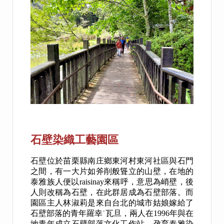
石壁染織工藝園區
石壁位於苗栗縣南庄鄉東河村東河社區與石門
之間，有一大片如斧削般聳立的山壁，在地的
泰雅族人便以raisinay來稱呼，意思為峭壁，後
人則改稱為石壁，在此群居成為石壁部落。而
園區主人林淑莉是來自台北的城市姑娘嫁給了
石壁部落的青年羅幸˙瓦旦，兩人在1996年與在
地青年成立石壁部落文化工作站，孕育泰雅染