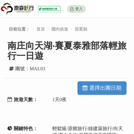
登入
目前位置：
首頁
國內旅遊
苗栗縣
南庄向天湖‧賽夏泰雅部落輕旅
行一日遊
團號：MAL03
選擇出團日期
旅遊天數：
1天0夜
關鍵特色：
輕鬆級/原鄉旅行/綠建築旅行/向天