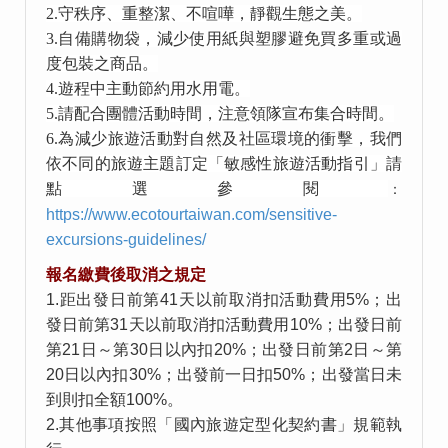
2.
守秩序、重整潔、不喧嘩，靜觀生態之美。
3.
自備購物袋，減少使用紙與塑膠避免買多重或過
度包裝之商品。
4.
遊程中主動節約用水用電。
5.
請配合團體活動時間，注意領隊宣布集合時間。
6.
為減少旅遊活動對自然及社區環境的衝擊，我們
依不同的旅遊主題訂定「敏感性旅遊活動指引」請
點選參閱
：
https://www.ecotourtaiwan.com/sensitive-
excursions-guidelines/
報名繳費後取消之規定
1.距出發日前第41天以前取消扣活動費用5%；出
發日前第31天以前取消扣活動費用10%；出發日前
第21日～第30日以內扣20%；出發日前第2日～第
20日以內扣30%；出發前一日扣50%；出發當日未
到則扣全額100%。
2.其他事項按照「國內旅遊定型化契約書」規範執