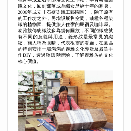
織文化，回到部落成為織女歷經十年的寒暑，
2006年成立【石壁染織工藝園區】，除了原有
的工作坊之外，另增設展售空間，栽種各種染
織的植物園、提供旅人住宿的民宿及咖啡屋。
泰雅族傳統織紋多為幾何圖紋，不同的織紋就
有不同的意義與用途，菱形紋是最常見的織
紋，族人稱為眼睛，代表祖靈的看顧，在園區
的特別安排一場滿滿的泰雅文化導覽及煮染手
作DIY，透過聆聽與體驗，了解泰雅族的文化
核心價值。