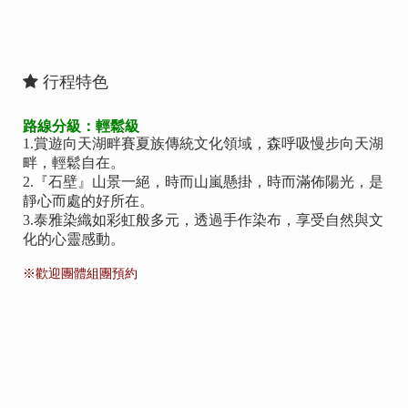
行程特色
路線分級：輕鬆級
1.賞遊向天湖畔賽夏族傳統文化領域，森呼吸慢步向天湖
畔，輕鬆自在。
2.『石壁』山景一絕，時而山嵐懸掛，時而滿佈陽光，是
靜心而處的好所在。
3.泰雅染織如彩虹般多元，透過手作染布，享受自然與文
化的心靈感動。
※歡迎團體組團預約