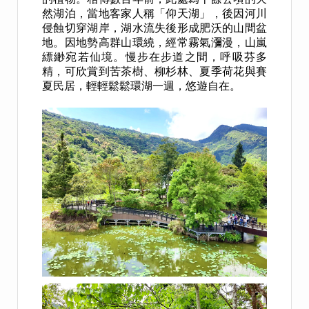
然湖泊，當地客家人稱「仰天湖」，後因河川
侵蝕切穿湖岸，湖水流失後形成肥沃的山間盆
地。因地勢高群山環繞，經常霧氣瀰漫，山嵐
縹緲宛若仙境。慢步在步道之間，呼吸芬多
精，可欣賞到苦茶樹、柳杉林、夏季荷花與賽
夏民居，輕輕鬆鬆環湖一週，悠遊自在。