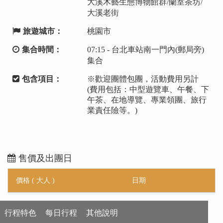
大溪木藝生態博物館群/蘭室茶坊/
大溪老街
旅遊城市：
桃園市
集合時間：
07:15 - 台北車站南一門內(郵局旁)
集合
包含項目：
※歡迎團體包團，活動費用另計
(費用包括：中型遊覽車、午餐、下
午茶、在地導覽、專業領團、旅行
業責任險等。)
售價及出團日
價格 ( 大人 )
日期
行程特色
每日行程
其他說明