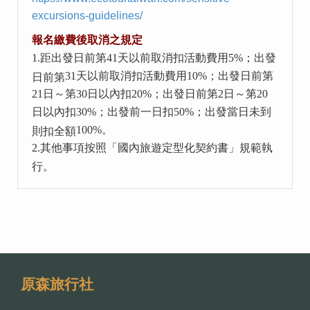
excursions-guidelines/
報名繳費後取消之規定
1.
距出發日前第
41
天以前取消扣活動費用
5%
；出發
31
天以前取消扣活動費用
10%
；出發日前第
日前第
21
日～第
30
日以內扣
20%
；出發日前第
2
日～第
20
日以內扣
30%
；出發前一日扣
50%
；出發當日未到
100%
。
則扣全額
2.
其他事項按照「國內旅遊定型化契約書」規範執
行。
原森旅行社