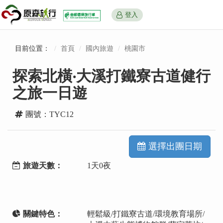
登入
目前位置：
首頁
國內旅遊
桃園市
探索北橫‧大溪打鐵寮古道健行
之旅一日遊
團號：TYC12
選擇出團日期
旅遊天數：
1天0夜
關鍵特色：
輕鬆級/打鐵寮古道/環境教育場所/