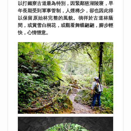
以打鐵寮古道最為特別，因緊鄰慈湖陵寢，早
年長期受到軍事管制，人煙稀少，卻也因此得
以保留原始林完整的風貌。徜徉於古道林蔭
間，或賞雪白桐花，或觀看舞蝶翩翩，腳步輕
快，心情愜意。