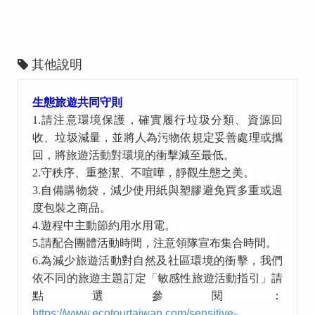
其他說明
生態旅遊共同守則
1.
請注意環境保護，確實履行垃圾分類、資源回
收、垃圾減量，並將人為污物依規定妥善處理或攜
回，將旅遊活動對環境的衝擊減至最低。
2.
守秩序、重整潔、不喧嘩，靜觀生態之美。
3.
自備購物袋，減少使用紙與塑膠避免買多重或過
度包裝之商品。
4.
遊程中主動節約用水用電。
5.
請配合團體活動時間，注意領隊宣布集合時間。
6.
為減少旅遊活動對自然及社區環境的衝擊，我們
依不同的旅遊主題訂定「敏感性旅遊活動指引」請
點選參閱
：
https://www.ecotourtaiwan.com/sensitive-