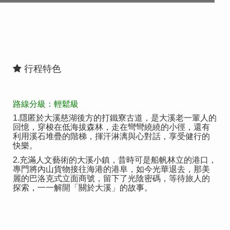
行程特色
路線分級：輕鬆級
1.隱匿於大溪慈湖後方的打鐵寮古道，是大溪老一輩人的
回憶，穿梭在低海拔森林，走在彎彎繞繞的小徑，還有
利用溪石堆疊的階梯，揮汗淋漓與心對話，享受健行的
快樂。
2.充滿人文藝術的大溪小鎮，昔時可是船帆林立的港口，
專門將內山貨物接往海港的港阜，如今光華退去，那美
麗的巴洛克式立面商號，留下了光陰密碼，等待旅人的
探索，一一解開「關於大溪」的故事。