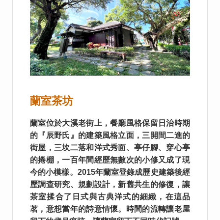
蘭室茶坊
蘭室位於大溪老街上，餐廳風格保留日治時期
的『辰野氏』的建築風格立面，三開間二進的
街屋，三坎二落和洋式秀面、亭仔腳、穿心亭
的捲棚，一百年間經歷無數次的小修又成了現
今的小模樣。2015年蘭室登錄成歷史建築後經
歷調查研究、規劃設計，新舊共生的修復，讓
茶室揉合了日式與古典洋式的細緻，在這品
茗，意想當年的詩意情懷。時間的流轉讓老屋