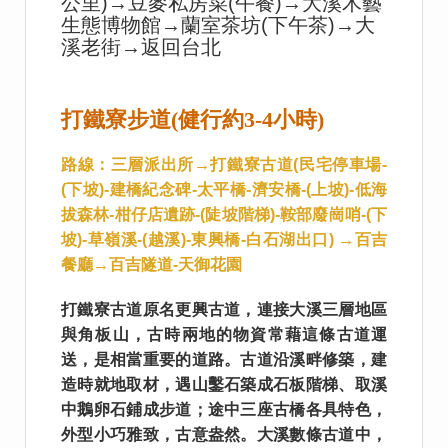
公里)→豆麥私房菜(午餐)→大溪木藝
生態博物館→蘭室茶坊(下午茶)→大
溪老街→返回台北
打鐵寮步道(健行約3-4小時)
路線：三層派出所→打鐵寮古道(民宅停車場-
(下坡)-建橋紀念碑-太平橋-濟安橋-(上坡)-低海
拔森林-柑仔店遺跡-(陡坡階梯)-鞍部廢崗哨-(下
坡)-草嶺溪-(越溪)-東興橋-白石湖出口) →百吉
餐廳→百吉隧道-天御花園
打鐵寮古道原名更興古道，連接大溪三層地區
與角板山，古時兩地的物資常藉這條古道運
送，是相當重要的道路。古道沿溪畔修築，建
造時就地取材，遇山鑿石築成石板階梯、取溪
中鵝卵石鋪成步道；途中三座古橋各具特色，
外型小巧雅致，古意盎然。大溪數條古道中，