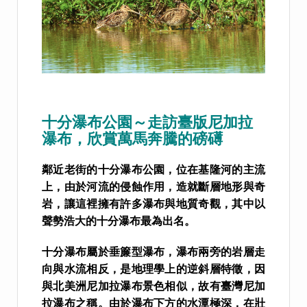
十分瀑布公園～走訪臺版尼加拉
瀑布，欣賞萬馬奔騰的磅礡
鄰近老街的十分瀑布公園，位在基隆河的主流
上，由於河流的侵蝕作用，造就斷層地形與奇
岩，讓這裡擁有許多瀑布與地質奇觀，其中以
聲勢浩大的十分瀑布最為出名。
十分瀑布屬於垂簾型瀑布，瀑布兩旁的岩層走
向與水流相反，是地理學上的逆斜層特徵，因
與北美洲尼加拉瀑布景色相似，故有臺灣尼加
拉瀑布之稱。由於瀑布下方的水潭極深，在壯