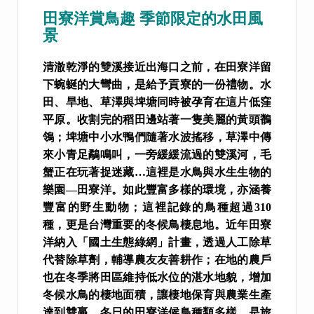
田寮洋賞鳥趣 季節限定的水田風
景
清澈乾淨的雙溪接近出海口之前，在田寮洋留
下蜿蜒的大彎曲，是給予貢寮的一份禮物。水
田、旱地、草澤與埤塘同時被孕育在這片低窪
平原。收割完的稻田邊站著一隻美麗的黃頭鶺
鴒；埤塘中小水鴨們隨著水波搖移，草澤中傳
來小青足鷸鳴叫，一旁緩緩流過的雙溪河，毛
蟹正在玩著捉迷藏…這裡是水鳥與水生生物的
樂園—田寮洋。如此豐富多樣的環境，亦涵養
豐富的野生動物；這裡記錄的鳥種超過310
種，更是台灣重要的冬候鳥棲息地。近年田寮
洋納入「國土生態綠網」計畫，透過人工除草
代替除草劑，輔導農友友善耕作；在地的農戶
也在冬季將田區維持低水位的湛水地貌，增加
冬候水鳥的棲地面積，讓棲地保育與農業生產
達到雙贏。冬日的田寮洋候鳥種類多樣，是旅