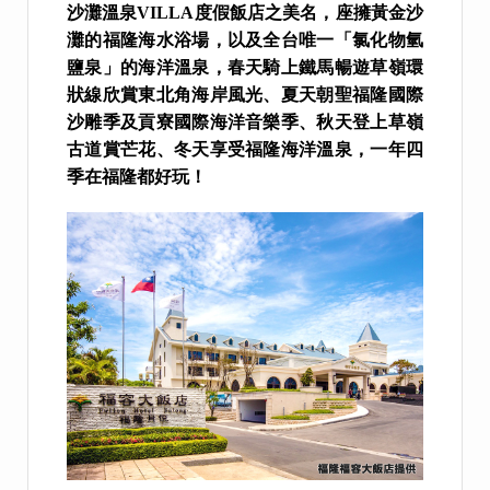
沙灘溫泉VILLA度假飯店之美名，座擁黃金沙
灘的福隆海水浴場，以及全台唯一「氯化物氫
鹽泉」的海洋溫泉，春天騎上鐵馬暢遊草嶺環
狀線欣賞東北角海岸風光、夏天朝聖福隆國際
沙雕季及貢寮國際海洋音樂季、秋天登上草嶺
古道賞芒花、冬天享受福隆海洋溫泉，一年四
季在福隆都好玩！