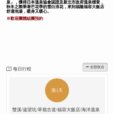
泉」，獲得日本溫泉協會認證及新北市政府溫泉標章，
秋冬之際乘著芒花季的雪白浪花，來到福隆福容大飯店
舒適泡湯，暖身又暖心。
※歡迎團體組團預約
每日行程
第1天
雙溪/遠望坑/草嶺古道/福容大飯店/海洋溫泉