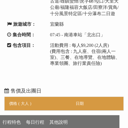
古道/雄鎮蠻煙/虎字碑/埡口/大里天
公廟/福隆福容大飯店/田寮洋/賞鳥/
十分風景特定區/十分瀑布二日遊
旅遊城市：
宜蘭縣
集合時間：
07:45 - 南港車站「北出口」
包含項目：
活動費用 : 每人$9,200 (2人房)
(費用包含 : 九人座、住宿(兩人一
室)、三餐、在地導覽、在地體驗、
專業領團、旅行業責任險)
售價及出團日
價格 ( 大人 )
日期
行程特色
每日行程
其他說明