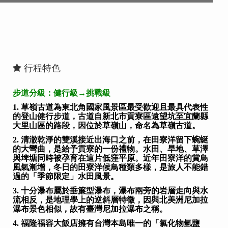
行程特色
步道分級：健行級→挑戰級
1. 草嶺古道為東北角國家風景區最受歡迎且最具代表性
的登山健行步道，古道自新北市貢寮區遠望坑至宜蘭縣
大里山區的路段，因位於草嶺山，命名為草嶺古道。
2. 清澈乾淨的雙溪接近出海口之前，在田寮洋留下蜿蜒
的大彎曲，是給予貢寮的一份禮物。水田、旱地、草澤
與埤塘同時被孕育在這片低窪平原。近年田寮洋的賞鳥
風氣漸增，冬日的田寮洋候鳥種類多樣，是旅人不能錯
過的「季節限定」水田風景。
3. 十分瀑布屬於垂簾型瀑布，瀑布兩旁的岩層走向與水
流相反，是地理學上的逆斜層特徵，因與北美洲尼加拉
瀑布景色相似，故有臺灣尼加拉瀑布之稱。
4. 福隆福容大飯店擁有台灣本島唯一的「氯化物氫鹽