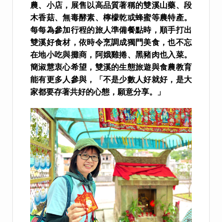
農、小店，展售以高品質著稱的雙溪山藥、段
木香菇、無毒酵素、檸檬乾或蜂蜜等農特產。
每每為參加行程的旅人準備餐點時，順手打出
雙溪好食材，依時令烹調成獨門美食，也不忘
在地小吃與攤商，阿娥雞捲、黑豬肉也入菜。
簡淑慧衷心希望，雙溪的生態旅遊與食農教育
能有更多人參與，「不是少數人好就好，是大
家都要存著共好的心態，願意分享。」