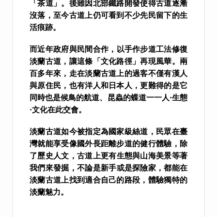
「茶道」。後雖因北部鐵路開發使得古道逐漸
沒落
，
至今古道上仍可看到不少先民留下的生
活痕跡。
而近年政府與民間合作
，
以手作步道工法修復
淡蘭古道
，
讓這條「文化路徑」再現風華。兩
百多年來
，
走在淡蘭古道上的過客不僅有漢人
與原住民
，
也有洋人和日本人
，
更難得的是它
同時也是候鳥的航道、昆蟲的蝶道一一人·生態
·文化在此交會。
淡蘭古道如今被指定為國家級絲道
，
民眾在臺
灣就能享受像國外長距離步道的健行體驗
，
除
了歷史人文
，
古道上更有生態與山海美景等著
我們來發掘
，
不論是新手或是探險家
，
都能在
淡蘭古道上找到適合自己的路段
，
體驗獨特的
淡蘭魅力。