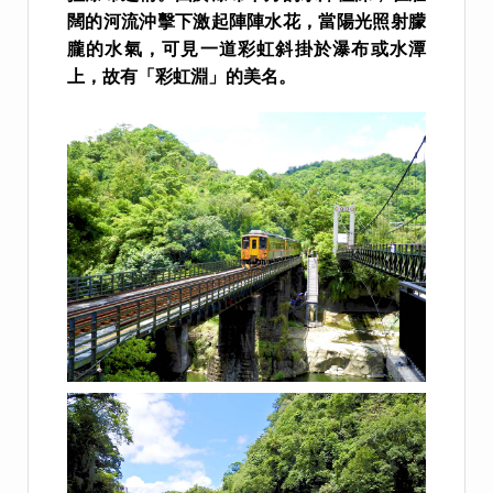
闊的河流沖擊下激起陣陣水花，當陽光照射朦
朧的水氣，可見一道彩虹斜掛於瀑布或水潭
上，故有「彩虹淵」的美名。