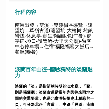
行程內容
南港出發→雙溪→雙溪街區導覽→遠
望坑→草嶺古道(遠望坑-大榕樹-雄鎮
蠻煙-休息亭-創生淡蘭飯包(午餐)-虎
字碑-埡口-護管所-大里天公廟)-遊客
中心停車場→住宿:福隆福容大飯店→
餐廳(晚餐)
淡蘭百年山徑~體驗獨特的淡蘭魅
力
淡蘭的「淡」是指清朝時期的淡水廳
，
「蘭」
則是喝蘭廳
；
淡蘭古道是當年先民往來雨地之
間的交通要道，也是北臺灣拓墾史上精彩的一
頁
，
可分為北路「官道」、中路「民道」南路