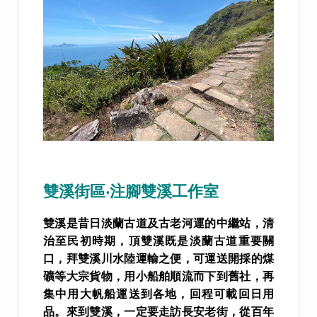
雙溪街區‧注腳雙溪工作室
雙溪是昔日淡蘭古道及古老河運的中繼站，清
治至民初時期，頂雙溪既是淡蘭古道重要關
口，拜雙溪川水陸運輸之便，可運送開採的煤
礦等大宗貨物，用小船舶順流而下到舊社，再
集中用大帆船運送到各地，回程可載回日用
品。來到雙溪，一定要走訪長安老街，從百年