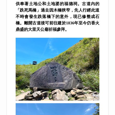
供奉著土地公和土地婆的福德祠。古道內的
「跌死馬橋」過去因木橋狹窄，先人行經此道
不時會發生跌落橋下的意外，現已修整成石
橋。離開古道後可前往建於1836年至今仍香火
鼎盛的大里天公廟祈福參拜。