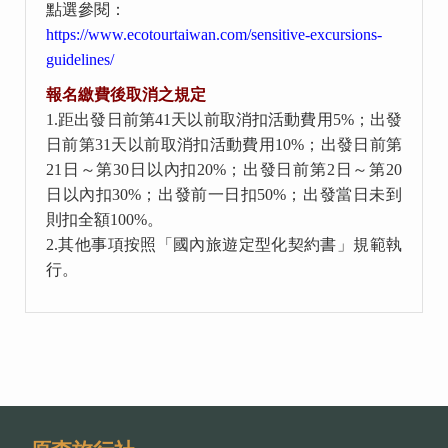
點選參閱：
https://www.ecotourtaiwan.com/sensitive-excursions-
guidelines/
報名繳費後取消之規定
1.
距出發日前第
41
天以前取消扣活動費用
5%
；出發
日前第
31
天以前取消扣活動費用
10%
；出發日前第
21
日～第
30
日以內扣
20%
；出發日前第
2
日～第
20
日以內扣
30%
；出發前一日扣
50%
；出發當日未到
則扣全額
100%
。
2.
其他事項按照「國內旅遊定型化契約書」規範執
行。