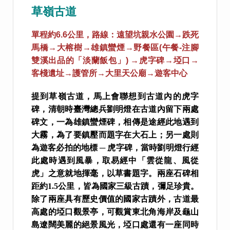
草嶺古道
單程約6.6公里，路線：遠望坑親水公園→跌死
馬橋→大榕樹→雄鎮蠻煙→野餐區(午餐-注腳
雙溪出品的「淡蘭飯包」) →虎字碑→埡口→
客棧遺址→護管所→大里天公廟→遊客中心
提到草嶺古道，馬上會聯想到古道內的虎字
碑，清朝時臺灣總兵劉明燈在古道內留下兩處
碑文，一為雄鎮蠻煙碑，相傳是途經此地遇到
大霧，為了要鎮壓而題字在大石上；另一處則
為遊客必拍的地標 ─ 虎字碑，當時劉明燈行經
此處時遇到風暴，取易經中「雲從龍、風從
虎」之意就地揮毫，以草書題字。兩座石碑相
距約1.5公里，皆為國家三級古蹟，彌足珍貴。
除了兩座具有歷史價值的國家古蹟外，古道最
高處的埡口觀景亭，可觀賞東北角海岸及龜山
島遼闊美麗的絕景風光，埡口處還有一座同時