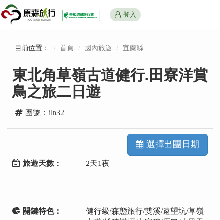
登入
目前位置：
首頁
國內旅遊
宜蘭縣
東北角草嶺古道健行.田寮洋賞
鳥之旅二日遊
團號：iln32
選擇出團日期
旅遊天數：
2天1夜
關鍵特色：
健行級/森態旅行/雙溪/遠望坑/草嶺