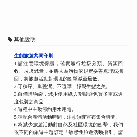
其他說明
生態旅遊共同守則
1.
請注意環境保護，確實履行垃圾分類、資源回
收、垃圾減量，並將人為污物依規定妥善處理或攜
回，將旅遊活動對環境的衝擊減至最低。
2.
守秩序、重整潔、不喧嘩，靜觀生態之美。
3.
自備購物袋，減少使用紙與塑膠避免買多重或過
度包裝之商品。
4.
遊程中主動節約用水用電。
5.
請配合團體活動時間，注意領隊宣布集合時間。
6.
為減少旅遊活動對自然及社區環境的衝擊，我們
依不同的旅遊主題訂定「敏感性旅遊活動指引」請