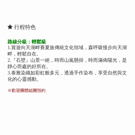
行程特色
路線分級：輕鬆級
1.賞遊向天湖畔賽夏族傳統文化領域，森呼吸慢步向天湖
畔，輕鬆自在。
2.『石壁』山景一絕，時而山嵐懸掛，時而滿佈陽光，是
靜心而處的好所在。
3.泰雅染織如彩虹般多元，透過手作染布，享受自然與文
化的心靈感動。
※歡迎團體組團預約