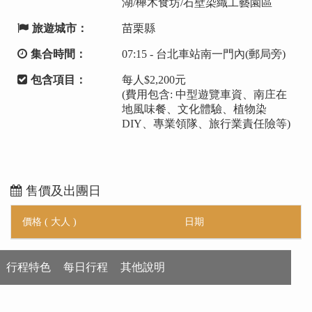
湖/櫸木食坊/石壁染織工藝園區
旅遊城市：
苗栗縣
集合時間：
07:15 - 台北車站南一門內(郵局旁)
包含項目：
每人$2,200元
(費用包含: 中型遊覽車資、南庄在
地風味餐、文化體驗、植物染
DIY、專業領隊、旅行業責任險等)
售價及出團日
價格 ( 大人 )
日期
行程特色
每日行程
其他說明