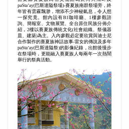
paSta’ay(
巴斯達隘祭場
)-
賽夏族南群祭場旁，終
年皆有雲霧飄渺，增添不少神秘氣息，令人想
一探究竟。館內設有
B1
咖啡廳、
1
樓參觀諮
詢、簡報室、文物展覽、全台原住民族分佈介
紹，
2
樓以賽夏族傳統文化
(
社會組織、祭儀器
皿、建築
)
為主。入內參觀必定要欣賞與迪士尼
合作製作的賽夏族神話故事
-
雷女的傳說及多年
paSta’ay(
巴斯達隘祭
)
的影像紀錄，出館後慢步
在祭場時，更能融入賽夏族人每兩年一次熱鬧
舉行的祭典活動。