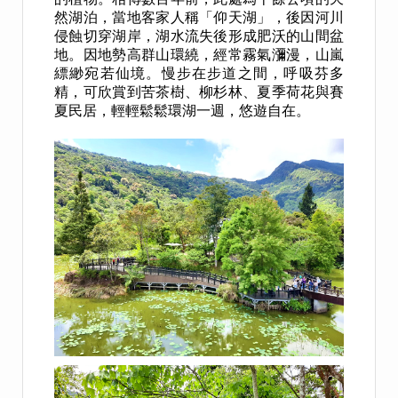
然湖泊，當地客家人稱「仰天湖」，後因河川
侵蝕切穿湖岸，湖水流失後形成肥沃的山間盆
地。因地勢高群山環繞，經常霧氣瀰漫，山嵐
縹緲宛若仙境。慢步在步道之間，呼吸芬多
精，可欣賞到苦茶樹、柳杉林、夏季荷花與賽
夏民居，輕輕鬆鬆環湖一週，悠遊自在。