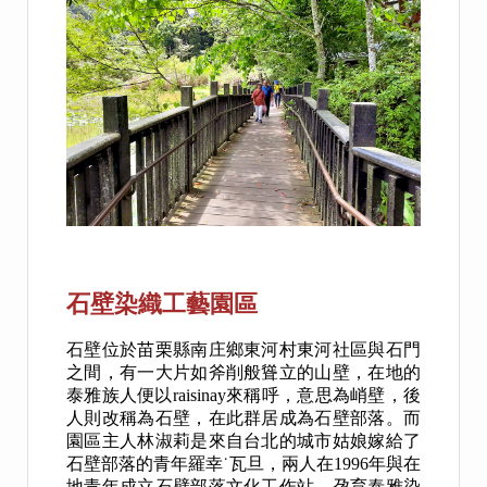
石壁染織工藝園區
石壁位於苗栗縣南庄鄉東河村東河社區與石門
之間，有一大片如斧削般聳立的山壁，在地的
泰雅族人便以raisinay來稱呼，意思為峭壁，後
人則改稱為石壁，在此群居成為石壁部落。而
園區主人林淑莉是來自台北的城市姑娘嫁給了
石壁部落的青年羅幸˙瓦旦，兩人在1996年與在
地青年成立石壁部落文化工作站，孕育泰雅染