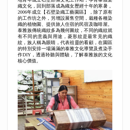
織文化，回到部落成為織女歷經十年的寒暑，
2006年成立【石壁染織工藝園區】，除了原有
的工作坊之外，另增設展售空間，栽種各種染
織的植物園、提供旅人住宿的民宿及咖啡屋。
泰雅族傳統織紋多為幾何圖紋，不同的織紋就
有不同的意義與用途，菱形紋是最常見的織
紋，族人稱為眼睛，代表祖靈的看顧，在園區
的特別安排一場滿滿的泰雅文化導覽及煮染手
作DIY，透過聆聽與體驗，了解泰雅族的文化
核心價值。