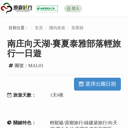
登入
目前位置：
首頁
國內旅遊
苗栗縣
南庄向天湖‧賽夏泰雅部落輕旅
行一日遊
團號：MAL03
選擇出團日期
旅遊天數：
1天0夜
關鍵特色：
輕鬆級/原鄉旅行/綠建築旅行/向天