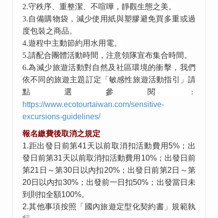
2.
守秩序、重整潔、不喧嘩，靜觀生態之美。
3.
自備購物袋，減少使用紙與塑膠避免買多重或過
度包裝之商品。
4.
遊程中主動節約用水用電。
5.
請配合團體活動時間，注意領隊宣布集合時間。
6.
為減少旅遊活動對自然及社區環境的衝擊，我們
依不同的旅遊主題訂定「敏感性旅遊活動指引」請
點選參閱
：
https://www.ecotourtaiwan.com/sensitive-
excursions-guidelines/
報名繳費後取消之規定
1.距出發日前第41天以前取消扣活動費用5%；出
發日前第31天以前取消扣活動費用10%；出發日前
第21日～第30日以內扣20%；出發日前第2日～第
20日以內扣30%；出發前一日扣50%；出發當日未
到則扣全額100%。
2.其他事項按照「國內旅遊定型化契約書」規範執