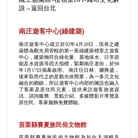
說→返回台北
南庄遊客中心(綠建築)
南庄遊客中心成立於
92
年
4
月
20
日，現有之建
築體為觀光局管轄的第一座綠建築標章之遊客
中心，建築物符合綠化量、基地保水、日常節
能及水資源等四大指標，緊鄰南庄老街，於
98
年
1
月
17
日揭幕啟用。 南庄往日林、礦興盛，
後來取而代之的是觀光休閒業，為一多元文化
融合的鄉鎮，所以遊客中心內部的陳設也融入
了客家及原住民元素，提供來訪遊客旅遊資
訊、諮詢服務、景點介紹、多媒體影片導覽及
原住民、客家服飾免費體驗。
苗栗縣賽夏族民俗文物館
苗
栗縣賽夏族民俗文物館為於向天湖畔及