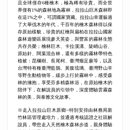
且全球僅存6種檜木，極為稀有珍貴。而全世
界僅有1%的森林地為霧林，拉拉山巨木森林即
在這1%之中，可謂國家寶藏。拉拉山幸運躲過
了大舉伐木的年代，千百年的檜木森林得以保
存原始樣貌，珍貴的紅檜與扁柏在拉拉山國家
森林遊樂區展現參天英姿，與豐富的霧林生態
共存共榮；檜林巨木、卡拉溪溝、陡峭山谷、
原始針、闊葉混合林，還有多樣的霧林帶特色
植被：昆欄樹、長尾柯、臺灣瘤足蕨等，以及
台灣特有種臺灣藍鵲、黃腹琉璃、臺灣野山羊
等野生動植物等，緩步上行於霧林中，感受森
林的擁抱，享受芬多精森林浴，在原始檜木的
陪伴下，在解說員的引領中，深度體驗雲霧森
林的美，與泰雅文化故事。
※走入拉拉山巨木原鄉~特別安排由林務局新
竹林區管理處培力，並通過考核認證之社區解
說員，帶您走入天然檜木森林步道，親身體驗