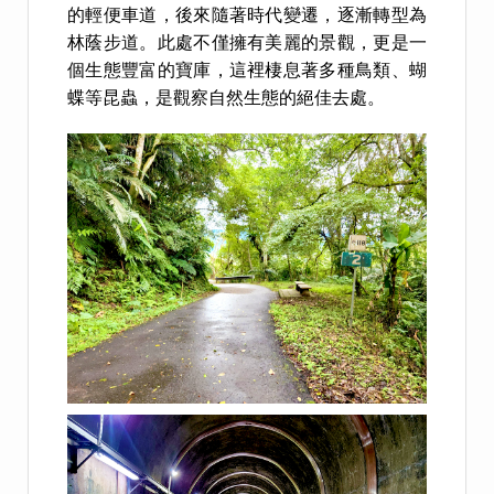
的輕便車道，後來隨著時代變遷，逐漸轉型為
林蔭步道。此處不僅擁有美麗的景觀，更是一
個生態豐富的寶庫，這裡棲息著多種鳥類、蝴
蝶等昆蟲，是觀察自然生態的絕佳去處。