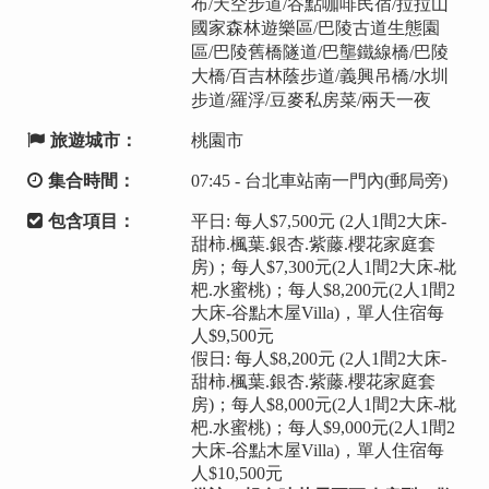
布/天空步道/谷點咖啡民宿/拉拉山
國家森林遊樂區/巴陵古道生態園
區/巴陵舊橋隧道/巴壟鐵線橋/巴陵
大橋/百吉林蔭步道/義興吊橋/水圳
步道/羅浮/豆麥私房菜/兩天一夜
旅遊城市：
桃園市
集合時間：
07:45 - 台北車站南一門內(郵局旁)
包含項目：
平日: 每人$7,500元 (2人1間2大床-
甜柿.楓葉.銀杏.紫藤.櫻花家庭套
房)；每人$7,300元(2人1間2大床-枇
杷.水蜜桃)；每人$8,200元(2人1間2
大床-谷點木屋Villa)，單人住宿每
人$9,500元
假日: 每人$8,200元 (2人1間2大床-
甜柿.楓葉.銀杏.紫藤.櫻花家庭套
房)；每人$8,000元(2人1間2大床-枇
杷.水蜜桃)；每人$9,000元(2人1間2
大床-谷點木屋Villa)，單人住宿每
人$10,500元