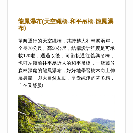
龍鳳瀑布(天空繩橋-和平吊橋-龍鳳瀑
布)
單向通行的天空繩橋，其跨越大利幹溪兩岸，
全長70公尺、高50公尺，結構設計強度足可承
載120噸，通過以後，可銜接通往義興吊橋，
也可左轉前往平易近人的和平吊橋，一覽藏於
森林深處的龍鳳瀑布，好好地學習樹木向上伸
展身體，與大自然互動，享受純淨的芬多精，
自在又舒服!