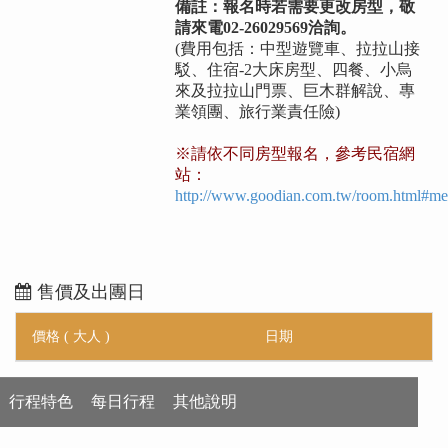
備註：報名時若需要更改房型，敬
請來電02-26029569洽詢。
(費用包括：中型遊覽車、拉拉山接
駁、住宿-2大床房型、四餐、小烏
來及拉拉山門票、巨木群解說、專
業領團、旅行業責任險)
※請依不同房型報名，參考民宿網
站：
http://www.goodian.com.tw/room.html#m
售價及出團日
價格 ( 大人 )
日期
行程特色
每日行程
其他說明