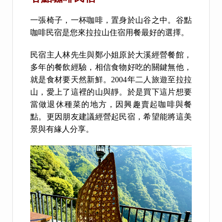
一張椅子，一杯咖啡，置身於山谷之中。谷點
咖啡民宿是您來拉拉山住宿用餐最好的選擇。
民宿主人林先生與鄭小姐原於大溪經營餐館，
多年的餐飲經驗，相信食物好吃的關鍵無他，
就是食材要天然新鮮。2004年二人旅遊至拉拉
山，愛上了這裡的山與靜。於是買下這片想要
當做退休種菜的地方，因興趣賣起咖啡與餐
點。更因朋友建議經營起民宿，希望能將這美
景與有緣人分享。