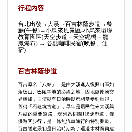
行程內容
台北出發→大溪→百吉林蔭步道→餐
廳(午餐)→小烏來風景區-小烏來環境
教育園區(天空步道－天空繩橋－龍
鳳瀑布) → 谷點咖啡民宿(晚餐、住
宿)
百吉林蔭步道
百吉原名「八結」，是由大溪進入復興山區如
角板山、巴陵等地的必經之地，因地處原漢交
界樞紐，自清朝至日治時期都相當受到重視，
舊稱「石龜坑古道」，早年是居民往來大溪與
八結的重要道路，現列為桃園118號縣道，僅
供遊客步行，是一條無汽車通行的特別縣道。
百吉隧道最初是日治時期為了運送木材而興建