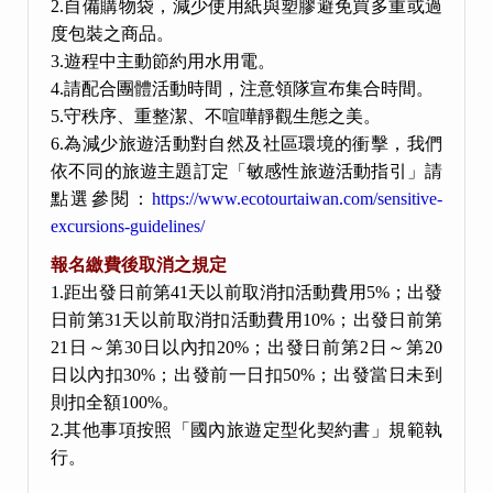
2.自備購物袋，減少使用紙與塑膠避免買多重或過
度包裝之商品。
3.遊程中主動節約用水用電。
4.請配合團體活動時間，注意領隊宣布集合時間。
5.守秩序、重整潔、不喧嘩靜觀生態之美。
6.為減少旅遊活動對自然及社區環境的衝擊，我們
依不同的旅遊主題訂定「敏感性旅遊活動指引」請
點選參閱：
https://www.ecotourtaiwan.com/sensitive-
excursions-guidelines/
報名繳費後取消之規定
1.距出發日前第41天以前取消扣活動費用5%；出發
日前第31天以前取消扣活動費用10%；出發日前第
21日～第30日以內扣20%；出發日前第2日～第20
日以內扣30%；出發前一日扣50%；出發當日未到
則扣全額100%。
2.其他事項按照「國內旅遊定型化契約書」規範執
行。