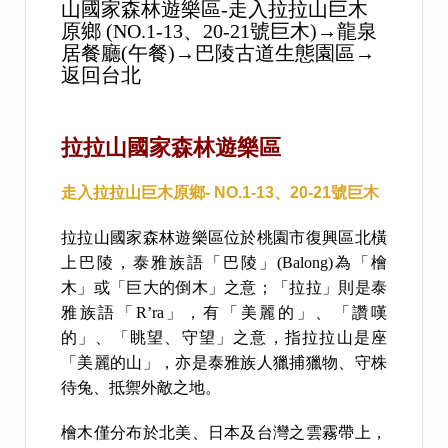
山國家森林遊樂區-走入拉拉山巨木
原鄉 (NO.1-13、20-21號巨木)→龍泉
居餐廳(午餐)→巴陵古道生態園區→
返回台北
拉拉山國家森林遊樂區
走入拉拉山巨木原鄉- NO.1-13、20-21號巨木
拉拉山國家森林遊樂區位於桃園市復興區北橫
上巴陵，泰雅族語「巴陵」(Balong)為「檜
木」或「巨大的倒木」之意；「拉拉」則是泰
雅族語「R’ra」，有「美麗的」、「讚嘆
的」、「眺望、守望」之意，指拉拉山是座
「美麗的山」，亦是泰雅族人獵捕獵物、守株
待兔、抵禦外敵之地。
檜木僅分布於北美、日本及台灣之雲霧帶上，