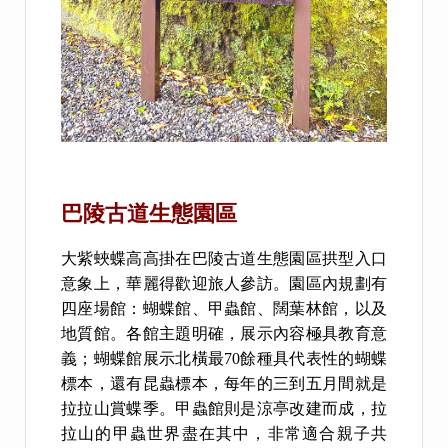
巴陵古道生態園區
大紫蛺蝶高高掛在巴陵古道生態園區拱型入口
意象上，華麗得歡迎旅人參訪。園區內規劃有
四座場館：蝴蝶館、甲蟲館、闊葉林館，以及
地質館。各館主題明確，展示內容極具教育意
義；蝴蝶館展示北橫最70餘種具代表性的蝴蝶
標本，還有昆蟲標本，每年的三到五月間就是
拉拉山賞蝶季。甲蟲館則是涼亭改建而成，拉
拉山的甲蟲世界盡在其中，非常適合親子共