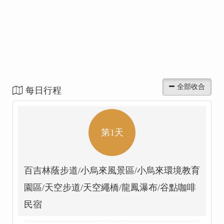
每日行程
第1天
百吉林蔭步道/小烏來風景區/小烏來環境教育
園區/天空步道/天空繩橋/龍鳳瀑布/谷點咖啡
民宿