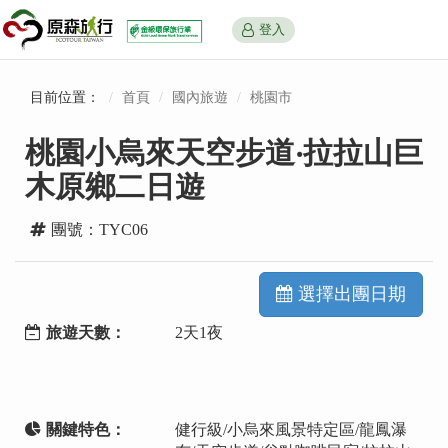
登入
目前位置：
首頁
國內旅遊
桃園市
桃園小烏來天空步道‧拉拉山巨
木原鄉二日遊
團號：TYC06
選擇出團日期
旅遊天數：
2天1夜
關鍵特色：
健行級/小烏來風景特定區/龍鳳瀑