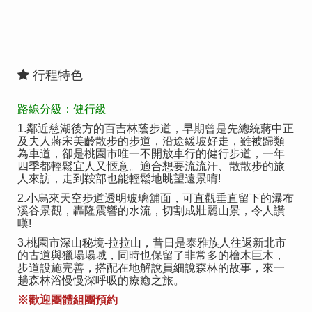
行程特色
路線分級：健行級
1.鄰近慈湖後方的百吉林蔭步道，早期曾是先總統蔣中正
及夫人蔣宋美齡散步的步道，沿途緩坡好走，雖被歸類
為車道，卻是桃園市唯一不開放車行的健行步道，一年
四季都輕鬆宜人又愜意。適合想要流流汗、散散步的旅
人來訪，走到鞍部也能輕鬆地眺望遠景唷!
2.小烏來天空步道透明玻璃舖面，可直觀垂直留下的瀑布
溪谷景觀，轟隆震響的水流，切割成壯麗山景，令人讚
嘆!
3.桃園市深山秘境-拉拉山，昔日是泰雅族人往返新北市
的古道與獵場場域，同時也保留了非常多的檜木巨木，
步道設施完善，搭配在地解說員細說森林的故事，來一
趟森林浴慢慢深呼吸的療癒之旅。
※歡迎團體組團預約