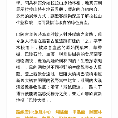
學。闊葉林館介紹拉拉山原始林相，地質館則
展示拉拉山特有地質景觀，豐富的介紹內容、
多元的展示方式，讓遊客能夠深度了解拉拉山
生態樣貌，進而愛惜這珍貴的綠色資產。
巴陵古道舊時為泰雅族人對外聯絡之道路，現
今旅人行走在循著古道遺跡而建的「之」字型
木棧道上，被綠意盎然的原始闊葉林、華香
樹、巴陵石竹、血藤，與垂掛樹身的樊尼蘭等
植物圍繞，走過高懸於樹林間的「生態探索繩
橋」，風的湧動與不同視野的生態觀察令人驚
艷。登上觀景台遠眺，巴陵大橋與巴陵橋兩座
新舊大橋在開闊的視野當中屹立，壯闊的大漢
溪景致盡收眼底；沿著「飛鼠廊道」一路向下
通行便能親臨感受橋身之美，並近距離欣賞新
地標「巴陵大橋」。
路線安排:旅服中心→蝴蝶館→甲蟲館→闊葉林