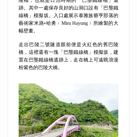
陵橋，也就是日治時期的「巴壟鐵線橋」遺
跡。其中一處保存良好的山洞口設有「巴壟鐵
線橋」模擬坂。入口處展示泰雅族爺亨部落的
藝術家米路•哈勇﹙Miru Hayung﹚所繪製的大
幅壁畫。
走出巴陵二號隧道眼前便是火紅色的舊巴陵
橋，這裡還有一塊「巴壟鐵線橋」模擬坂，建
置在巴壟鐵線橋遺跡上，走在橋上可遠眺浪漫
粉紫色的巴陵大橋。