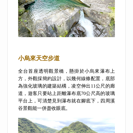
小烏來天空步道
全台首座透明觀景橋，懸掛於小烏來瀑布上
方，外觀採簡約設計，以幾何線條配置，底部
為強化玻璃的建築結構，凌空伸出11公尺的廊
道，遊客只要站上距離瀑布底70公尺高的玻璃
平台上，可清楚見到瀑布就在腳底下，四周溪
谷景觀能一併盡收眼底。