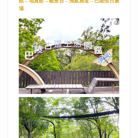
館→地質館→觀景台→飛鼠廊道→巴陵假日廣
場